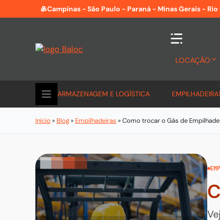
Pular
Campinas - São Paulo - Paraná - Minas Gerais - Rio
para
o
conteúdo
LOCAÇÃO
ARMAZENAGEM E LOGÍSTICA
EMPILHADEIRA
Início
»
Blog
»
Empilhadeiras
»
Como trocar o Gás de Empilhade
EM
C
Ve