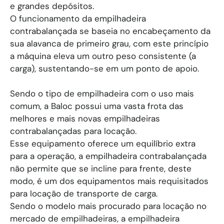
​Sendo o modelo mais procurado para locação no mer
Esse segmento de empilhadeiras contrabalançadas 
Empilhadeiras elétricas
Empilhadeiras à gás
Empilhadeiras à diesel
Para ambiente interno, o mais recomendado é a empi
​Muitas empresas operam em dois turnos, por este mo
Melhor indicada para ambientes externos, a empilhad
A troca de cilindro da empilhadeira contrabalançada 
Reforçamos que somente funcionário com licença po
A
Baloc é uma locadora especializada no aluguel de 