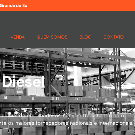
 Grande do Sul
VENDA
QUEM SOMOS
BLOG
CONTATO
 Diesel
 aluguel de empilhadeiras, sempre trabalhando com
nte os maiores fornecedores nacionais e internacionais.