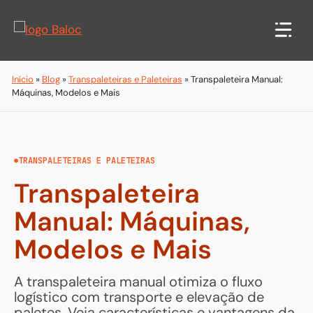
Pular
para
o
conteúdo
Início
»
Blog
»
Transpaleteiras e Paleteiras
»
Transpaleteira Manual:
Máquinas, Modelos e Mais
TRANSPALETEIRAS E PALETEIRAS
Transpaleteira
Manual: Máquinas,
Modelos e Mais
A transpaleteira manual otimiza o fluxo
logístico com transporte e elevação de
paletes. Veja características e vantagens da