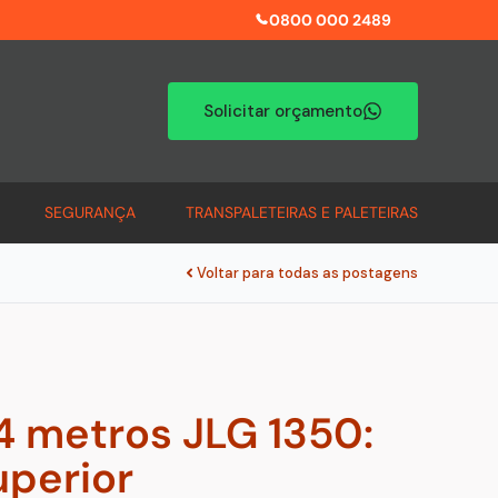
0800 000 2489
Solicitar orçamento
SEGURANÇA
TRANSPALETEIRAS E PALETEIRAS
Voltar para todas as postagens
4 metros JLG 1350:
uperior