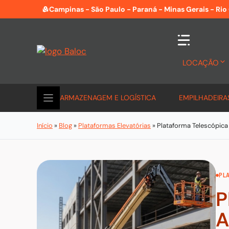
Pular
Campinas - São Paulo - Paraná - Minas Gerais - Rio
para
o
conteúdo
LOCAÇÃO
ARMAZENAGEM E LOGÍSTICA
EMPILHADEIRA
Início
»
Blog
»
Plataformas Elevatórias
»
Plataforma Telescópica
PL
P
A