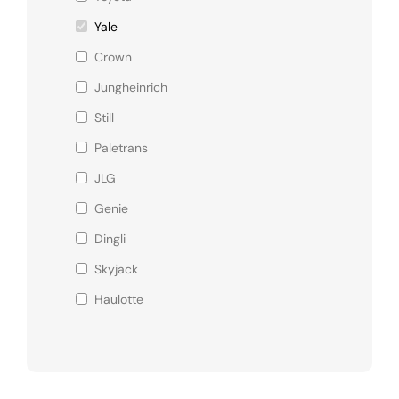
Yale
Crown
Jungheinrich
Still
Paletrans
JLG
Genie
Dingli
Skyjack
Haulotte
LiuGong
XCMG