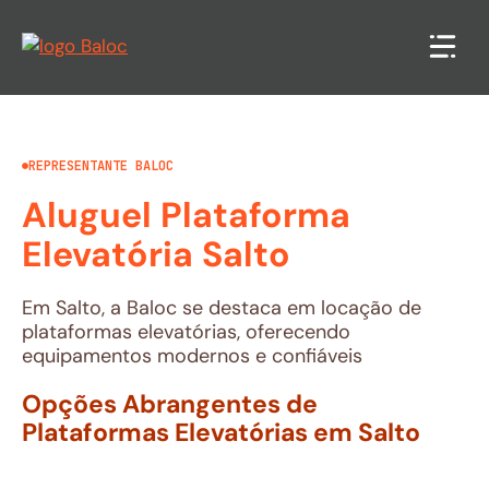
Pular
para
o
conteúdo
REPRESENTANTE BALOC
Aluguel Plataforma
Elevatória Salto
Em Salto, a Baloc se destaca em locação de
plataformas elevatórias, oferecendo
equipamentos modernos e confiáveis
Opções Abrangentes de
Plataformas Elevatórias em Salto