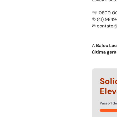
☏ 0800 00
✆ (41) 984
✉
contato@
A
Baloc Lo
última ger
Soli
Elev
Passo
1
d
50%