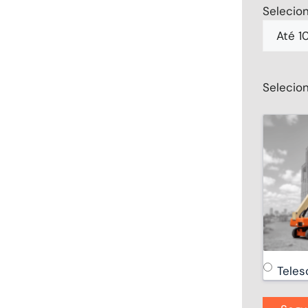
Selecion
Selecio
Teles