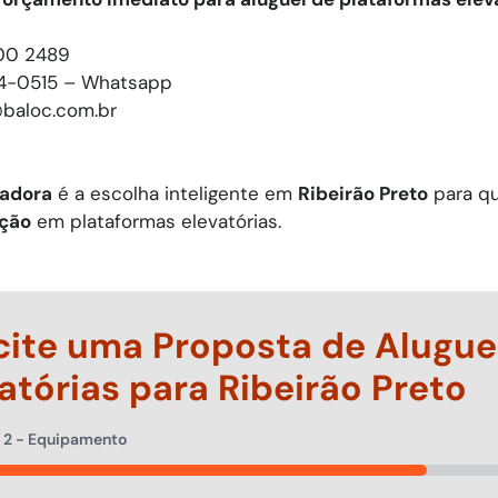
0 2489
94-0515 – Whatsapp
baloc.com.br
cadora
é a escolha inteligente em
Ribeirão Preto
para q
ação
em plataformas elevatórias.
cite uma Proposta de Alugue
atórias para
Ribeirão Preto
e
2
- Equipamento