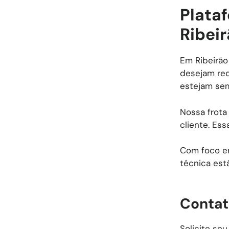
Plataf
Ribeir
Em Ribeirão
desejam red
estejam sem
Nossa frota
cliente. Ess
Com foco em
técnica est
Contat
Solicite se