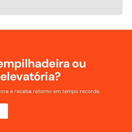
empilhadeira ou
elevatória?
gora e receba retorno em tempo recorde.