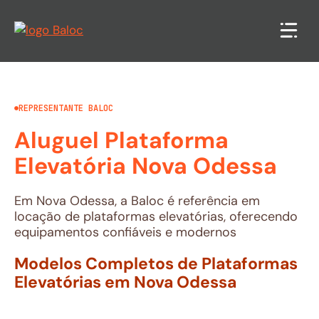
Pular
para
o
conteúdo
REPRESENTANTE BALOC
Aluguel Plataforma
Elevatória Nova Odessa
Em Nova Odessa, a Baloc é referência em
locação de plataformas elevatórias, oferecendo
equipamentos confiáveis e modernos
Modelos Completos de Plataformas
Elevatórias em Nova Odessa