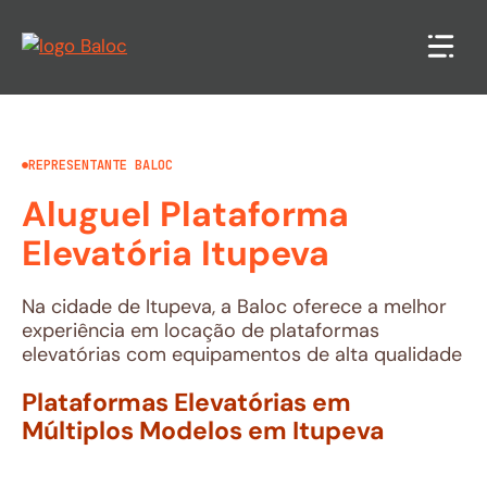
Pular
para
o
conteúdo
REPRESENTANTE BALOC
Aluguel Plataforma
Elevatória Itupeva
Na cidade de Itupeva, a Baloc oferece a melhor
experiência em locação de plataformas
elevatórias com equipamentos de alta qualidade
Plataformas Elevatórias em
Múltiplos Modelos em Itupeva