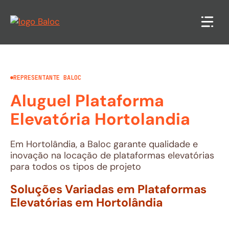
Pular
para
o
conteúdo
REPRESENTANTE BALOC
Aluguel Plataforma
Elevatória Hortolandia
Em Hortolândia, a Baloc garante qualidade e
inovação na locação de plataformas elevatórias
para todos os tipos de projeto
Soluções Variadas em Plataformas
Elevatórias em Hortolândia