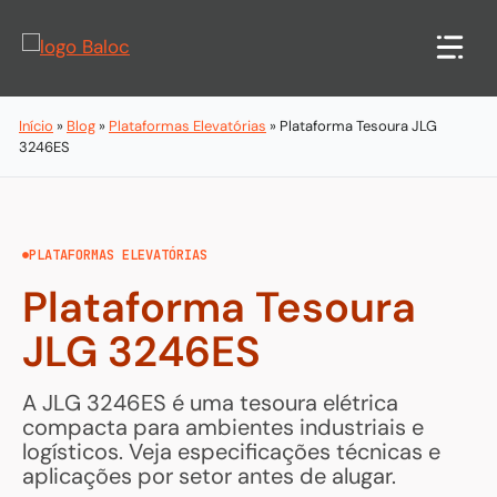
Pular
para
o
conteúdo
Início
»
Blog
»
Plataformas Elevatórias
»
Plataforma Tesoura JLG
3246ES
PLATAFORMAS ELEVATÓRIAS
Plataforma Tesoura
JLG 3246ES
A JLG 3246ES é uma tesoura elétrica
compacta para ambientes industriais e
logísticos. Veja especificações técnicas e
aplicações por setor antes de alugar.