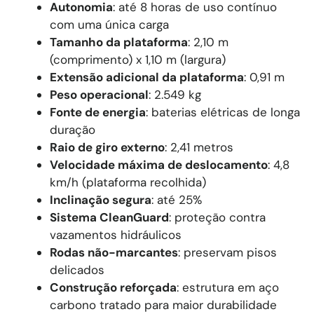
Autonomia
: até 8 horas de uso contínuo
com uma única carga
Tamanho da plataforma
: 2,10 m
(comprimento) x 1,10 m (largura)
Extensão adicional da plataforma
: 0,91 m
Peso operacional
: 2.549 kg
Fonte de energia
: baterias elétricas de longa
duração
Raio de giro externo
: 2,41 metros
Velocidade máxima de deslocamento
: 4,8
km/h (plataforma recolhida)
Inclinação segura
: até 25%
Sistema CleanGuard
: proteção contra
vazamentos hidráulicos
Rodas não-marcantes
: preservam pisos
delicados
Construção reforçada
: estrutura em aço
carbono tratado para maior durabilidade