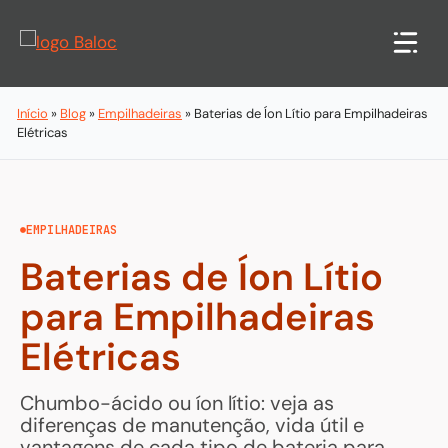
Pular
para
o
conteúdo
Início
»
Blog
»
Empilhadeiras
»
Baterias de Íon Lítio para Empilhadeiras
Elétricas
EMPILHADEIRAS
Baterias de Íon Lítio
para Empilhadeiras
Elétricas
Chumbo-ácido ou íon lítio: veja as
diferenças de manutenção, vida útil e
vantagens de cada tipo de bateria para