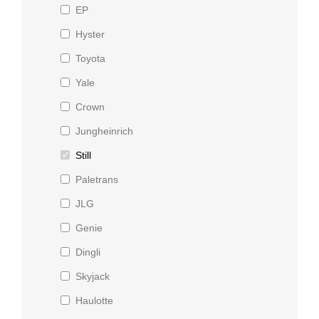
EP
Hyster
Toyota
Yale
Crown
Jungheinrich
Still
Paletrans
JLG
Genie
Dingli
Skyjack
Haulotte