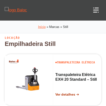
Pular
para
o
conteúdo
Início
»
Marcas
»
Still
LOCAÇÃO
Empilhadeira
Still
TRANSPALETEIRA ELÉTRICA
Transpaleteira Elétrica
EXH 20 Standard – Still
Ver detalhes