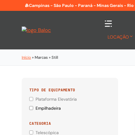
Pular
Campinas - São Paulo - Paraná - Minas Gerais - Rio
para
o
conteúdo
LOCAÇÃO
Início
»
Marcas
»
Still
TIPO DE EQUIPAMENTO
Plataforma Elevatória
Empilhadeira
CATEGORIA
Telescópica