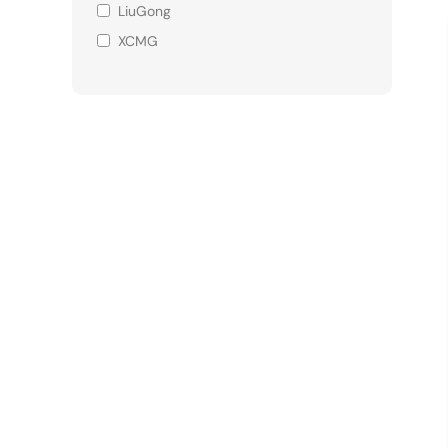
LiuGong
XCMG