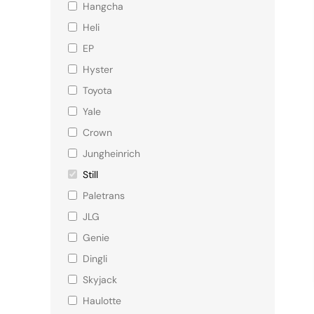
Hangcha
Heli
EP
Hyster
Toyota
Yale
Crown
Jungheinrich
Still
Paletrans
JLG
Genie
Dingli
Skyjack
Haulotte