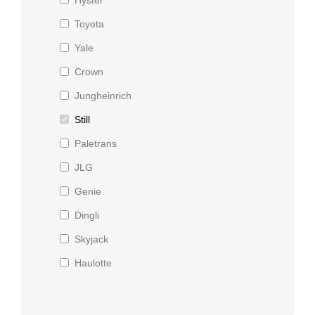
Toyota
Yale
Crown
Jungheinrich
Still
Paletrans
JLG
Genie
Dingli
Skyjack
Haulotte
LiuGong
XCMG