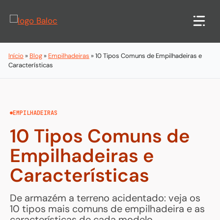
Pular
para
o
conteúdo
Início
»
Blog
»
Empilhadeiras
»
10 Tipos Comuns de Empilhadeiras e
Características
EMPILHADEIRAS
10 Tipos Comuns de
Empilhadeiras e
Características
De armazém a terreno acidentado: veja os
10 tipos mais comuns de empilhadeira e as
características de cada modelo.