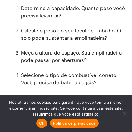
Determine a capacidade. Quanto peso você
precisa levantar?
Calcule o peso do seu local de trabalho. O
solo pode sustentar a empilhadeira?
Meça a altura do espaço. Sua empilhadeira
pode passar por aberturas?
Selecione o tipo de combustível correto.
Você precisa de bateria ou gás?
Analise o terreno. A superfície é lisa ou
Nós utilizamos cookies para garantir que você tenha a melhor
irregular?
experiência em nosso site. Se você continua a usar este site,
assumimos que você está satisfeito.
Os tipos de empilhadeiras variam em vários
Ok
Política de privacidade
aspectos, desde o tipo de combustível e