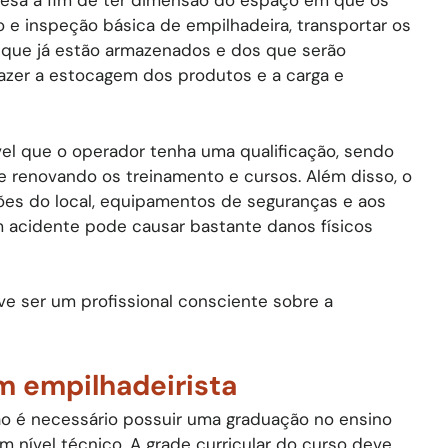
esa a fim de ter dimensão do espaço em que os
o e inspeção básica de empilhadeira, transportar os
is que já estão armazenados e dos que serão
 fazer a estocagem dos produtos e a carga e
vel que o operador tenha uma qualificação, sendo
e renovando os treinamento e cursos. Além disso, o
ões do local, equipamentos de seguranças e aos
acidente pode causar bastante danos físicos
e ser um profissional consciente sobre a
um empilhadeirista
ão é necessário possuir uma graduação no ensino
m nível técnico. A grade curricular do curso deve