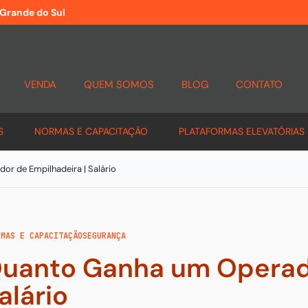
 Grande do Sul
VENDA
QUEM SOMOS
BLOG
CONTATO
S
NORMAS E CAPACITAÇÃO
PLATAFORMAS ELEVATÓRIAS
r de Empilhadeira | Salário
RMAS E CAPACITAÇÃO
SEGURANÇA
uanto Ganha um Operado
alário