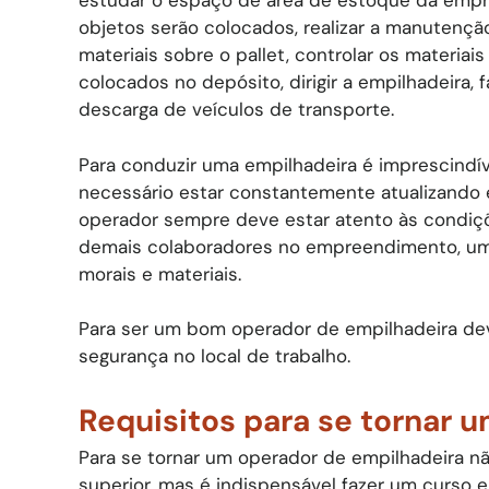
estudar o espaço de área de estoque da empr
objetos serão colocados, realizar a manutençã
materiais sobre o pallet, controlar os materia
colocados no depósito, dirigir a empilhadeira,
descarga de veículos de transporte.
Para conduzir uma empilhadeira é imprescindí
necessário estar constantemente atualizando 
operador sempre deve estar atento às condiç
demais colaboradores no empreendimento, um 
morais e materiais.
Para ser um bom operador de empilhadeira dev
segurança no local de trabalho.
Requisitos para se tornar 
Para se tornar um operador de empilhadeira n
superior, mas é indispensável fazer um curso e