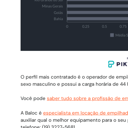
O perfil mais contratado é o operador de empi
sexo masculino e possui a carga horária de 44
Você pode
saber tudo sobre a profissão de em
A Baloc é
especialista em locação de empilhad
auxiliar qual o melhor equipamento para o seu 
telefone: (19) 3227-5681.