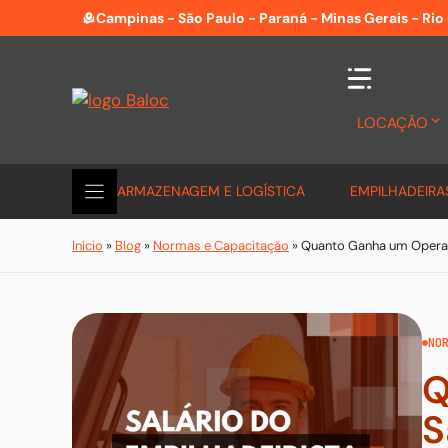
Pular
Campinas - São Paulo - Paraná - Minas Gerais - Rio
para
o
conteúdo
LOCAÇÃO
ARMAZENAGEM E LOGÍSTICA
EMPILHADEIRA
Início
»
Blog
»
Normas e Capacitação
»
Quanto Ganha um Operado
NO
Q
S