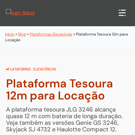
Pular
para
o
conteúdo
Início
»
Blog
»
Plataformas Elevatórias
»
Plataforma Tesoura 12m para
Locação
PLATAFORMAS ELEVATÓRIAS
Plataforma Tesoura
12m para Locação
A plataforma tesoura JLG 3246 alcança
quase 12 m com bateria de longa duração.
Veja também as versões Genie GS 3246,
Skyjack SJ 4732 e Haulotte Compact 12.