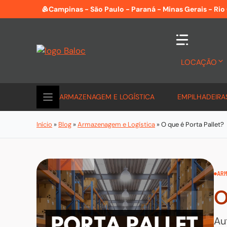
Pular
Campinas - São Paulo - Paraná - Minas Gerais - Rio
para
o
conteúdo
LOCAÇÃO
ARMAZENAGEM E LOGÍSTICA
EMPILHADEIRA
Início
»
Blog
»
Armazenagem e Logística
»
O que é Porta Pallet?
AR
O
Au