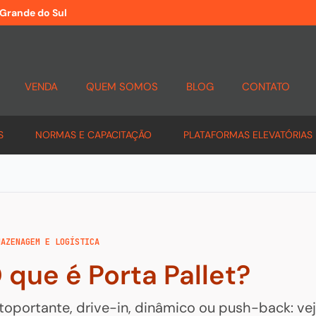
 Grande do Sul
VENDA
QUEM SOMOS
BLOG
CONTATO
S
NORMAS E CAPACITAÇÃO
PLATAFORMAS ELEVATÓRIAS
MAZENAGEM E LOGÍSTICA
 que é Porta Pallet?
toportante, drive-in, dinâmico ou push-back: vej