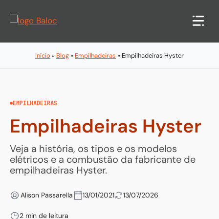
Pular
para
o
conteúdo
Início
»
Blog
»
Empilhadeiras
»
Empilhadeiras Hyster
EMPILHADEIRAS
Empilhadeiras Hyster
Veja a história, os tipos e os modelos
elétricos e a combustão da fabricante de
empilhadeiras Hyster.
Alison Passarella
13/01/2021
13/07/2026
2 min de leitura