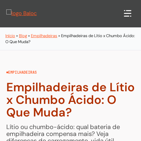
Pular
para
o
conteúdo
Início
»
Blog
»
Empilhadeiras
»
Empilhadeiras de Lítio x Chumbo Ácido:
O Que Muda?
EMPILHADEIRAS
Empilhadeiras de Lítio
x Chumbo Ácido: O
Que Muda?
Lítio ou chumbo-ácido: qual bateria de
empilhadeira compensa mais? Veja
diferenças de carregamento, vida útil,