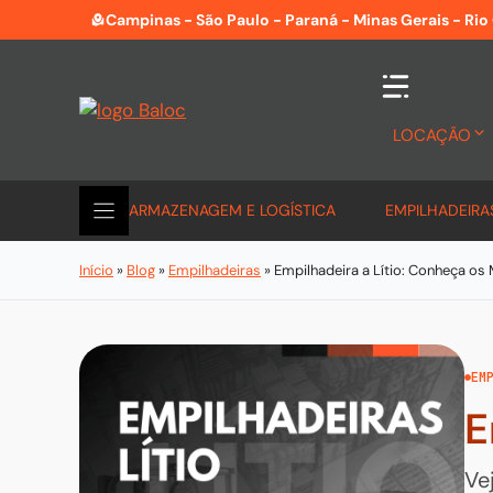
Pular
Campinas - São Paulo - Paraná - Minas Gerais - Rio
para
o
conteúdo
LOCAÇÃO
ARMAZENAGEM E LOGÍSTICA
EMPILHADEIRA
Início
»
Blog
»
Empilhadeiras
»
Empilhadeira a Lítio: Conheça os
EM
E
Ve