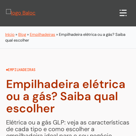
Pular
para
o
conteúdo
Início
»
Blog
»
Empilhadeiras
»
Empilhadeira elétrica ou a gás? Saiba
qual escolher
EMPILHADEIRAS
Empilhadeira elétrica
ou a gás? Saiba qual
escolher
Elétrica ou a gás GLP: veja as características
de cada tipo e como escolher a
empilhadeira ideal para o seu negócio.