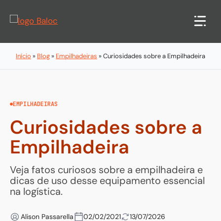
Pular
para
o
conteúdo
Início
»
Blog
»
Empilhadeiras
»
Curiosidades sobre a Empilhadeira
EMPILHADEIRAS
Curiosidades sobre a
Empilhadeira
Veja fatos curiosos sobre a empilhadeira e
dicas de uso desse equipamento essencial
na logística.
Alison Passarella
02/02/2021
13/07/2026