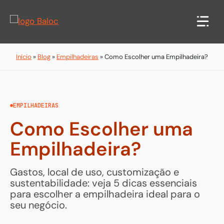
Pular
para
o
conteúdo
Início
»
Blog
»
Empilhadeiras
»
Como Escolher uma Empilhadeira?
EMPILHADEIRAS
Como Escolher uma
Empilhadeira?
Gastos, local de uso, customização e
sustentabilidade: veja 5 dicas essenciais
para escolher a empilhadeira ideal para o
seu negócio.