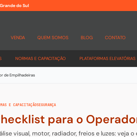
 Grande do Sul
VENDA
QUEM SOMOS
BLOG
CONTATO
S
NORMAS E CAPACITAÇÃO
PLATAFORMAS ELEVATÓRIAS
or de Empilhadeiras
RMAS E CAPACITAÇÃO
SEGURANÇA
hecklist para o Operado
álise visual, motor, radiador, freios e luzes: veja