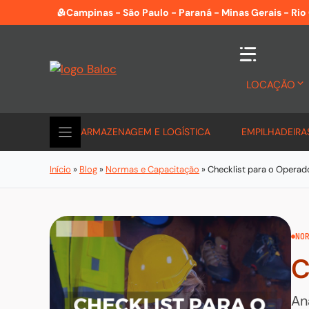
Pular
Campinas - São Paulo - Paraná - Minas Gerais - Rio
para
o
conteúdo
LOCAÇÃO
ARMAZENAGEM E LOGÍSTICA
EMPILHADEIRA
Início
»
Blog
»
Normas e Capacitação
»
Checklist para o Operad
NO
C
An