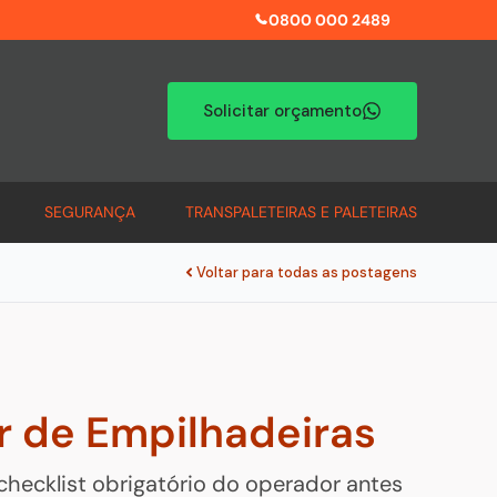
0800 000 2489
Solicitar orçamento
SEGURANÇA
TRANSPALETEIRAS E PALETEIRAS
Voltar para todas as postagens
r de Empilhadeiras
 o checklist obrigatório do operador antes